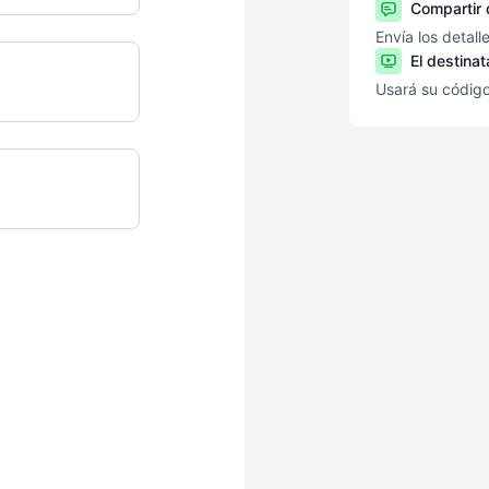
Compartir 
Envía los detall
El destinat
Usará su códig